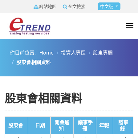
選擇你的語言
網站地圖
全文檢索
中文版
你目前位置:
Home
投資人專區
股東專欄
股東會相關資料
股東會相關資料
開會通
議事手
議事
股東會
日期
年報
知
冊
錄