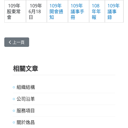
109年
109年
109年
109年
108
109年
股東常
6月18
開會通
議事手
年年
議事
會
日
知
冊
報
錄
上一篇文章: 股務代理機構
上一頁
相關文章
組織結構
公司沿革
服務項目
關於逸昌