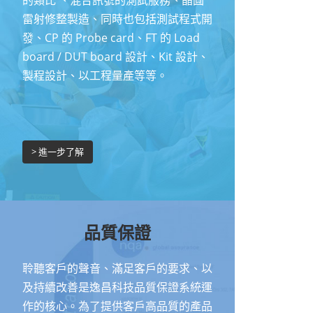
雷射修整製造、同時也包括測試程式開
發、CP 的 Probe card、FT 的 Load
board / DUT board 設計、Kit 設計、
製程設計、以工程量產等等。
> 進一步了解
品質保證
聆聽客戶的聲音、滿足客戶的要求、以
及持續改善是逸昌科技品質保證系統運
作的核心。為了提供客戶高品質的產品